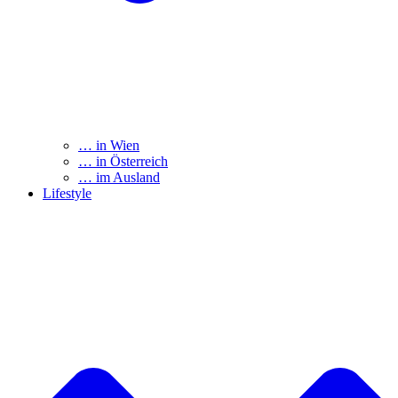
… in Wien
… in Österreich
… im Ausland
Lifestyle