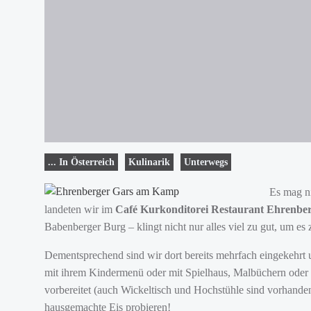
... In Österreich
Kulinarik
Unterwegs
Es mag n
landeten wir im
Café Kurkonditorei Restaurant Ehrenbe
Babenberger Burg – klingt nicht nur alles viel zu gut, um es z
Dementsprechend sind wir dort bereits mehrfach eingekehrt 
mit ihrem Kindermenü oder mit Spielhaus, Malbüchern oder a
vorbereitet (auch Wickeltisch und Hochstühle sind vorhande
hausgemachte Eis probieren!