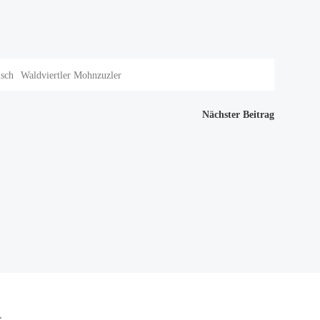
isch
Waldviertler Mohnzuzler
igation
Nächster Beitrag
.