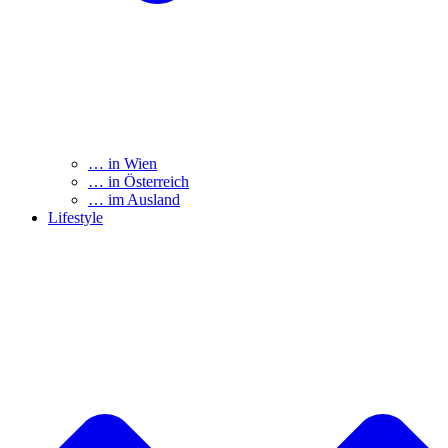
… in Wien
… in Österreich
… im Ausland
Lifestyle