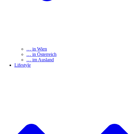
… in Wien
… in Österreich
… im Ausland
Lifestyle