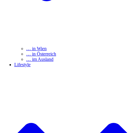
… in Wien
… in Österreich
… im Ausland
Lifestyle