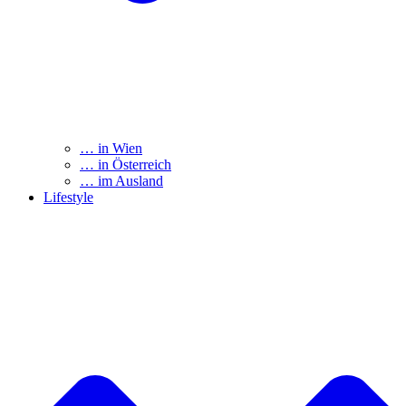
… in Wien
… in Österreich
… im Ausland
Lifestyle