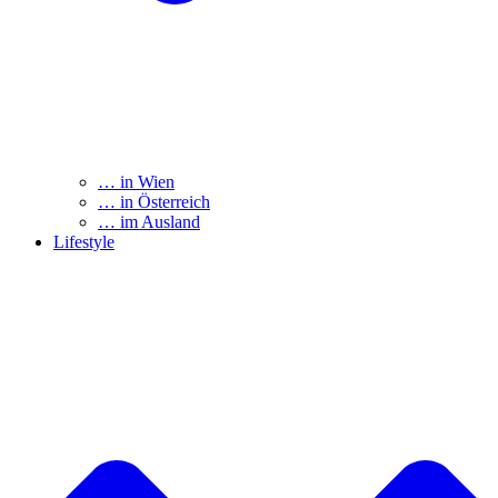
… in Wien
… in Österreich
… im Ausland
Lifestyle