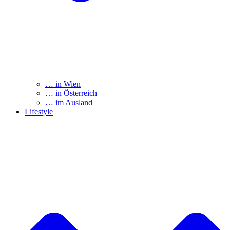
… in Wien
… in Österreich
… im Ausland
Lifestyle