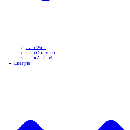
… in Wien
… in Österreich
… im Ausland
Lifestyle