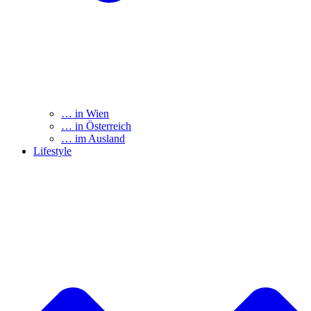
… in Wien
… in Österreich
… im Ausland
Lifestyle