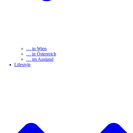
… in Wien
… in Österreich
… im Ausland
Lifestyle