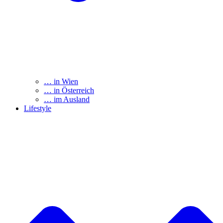
… in Wien
… in Österreich
… im Ausland
Lifestyle