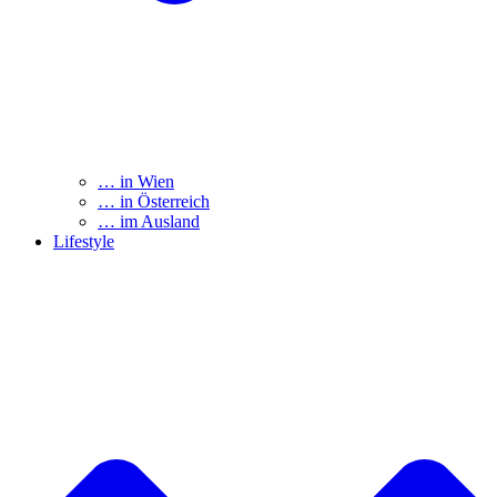
… in Wien
… in Österreich
… im Ausland
Lifestyle