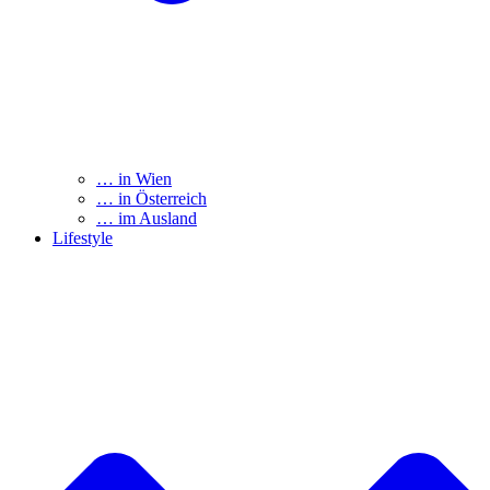
… in Wien
… in Österreich
… im Ausland
Lifestyle