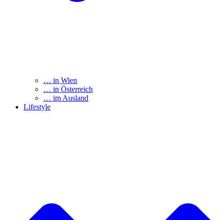
… in Wien
… in Österreich
… im Ausland
Lifestyle