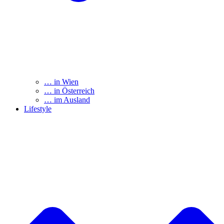
… in Wien
… in Österreich
… im Ausland
Lifestyle