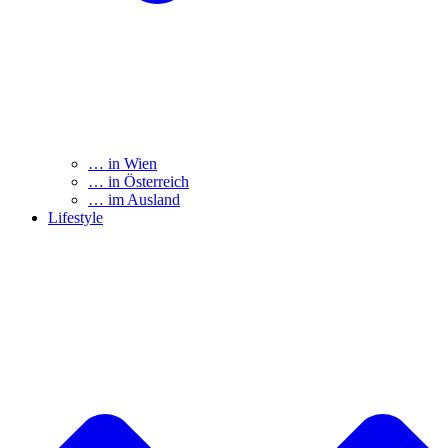
… in Wien
… in Österreich
… im Ausland
Lifestyle