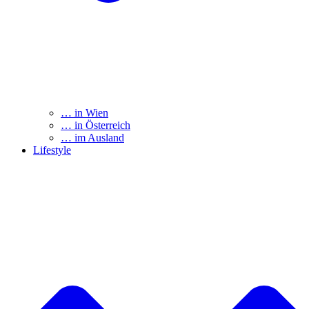
… in Wien
… in Österreich
… im Ausland
Lifestyle