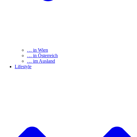
… in Wien
… in Österreich
… im Ausland
Lifestyle