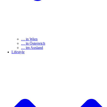
… in Wien
… in Österreich
… im Ausland
Lifestyle