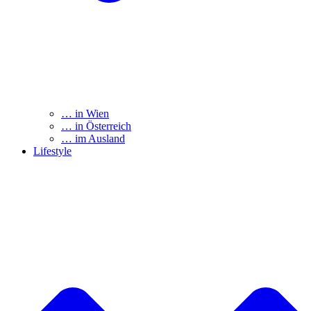
… in Wien
… in Österreich
… im Ausland
Lifestyle