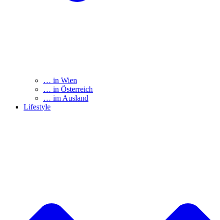
… in Wien
… in Österreich
… im Ausland
Lifestyle