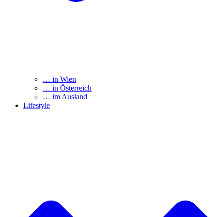
… in Wien
… in Österreich
… im Ausland
Lifestyle