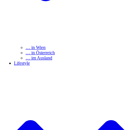
… in Wien
… in Österreich
… im Ausland
Lifestyle