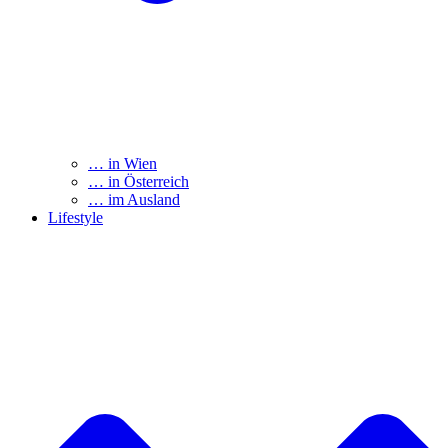
… in Wien
… in Österreich
… im Ausland
Lifestyle