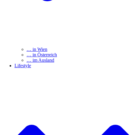
… in Wien
… in Österreich
… im Ausland
Lifestyle