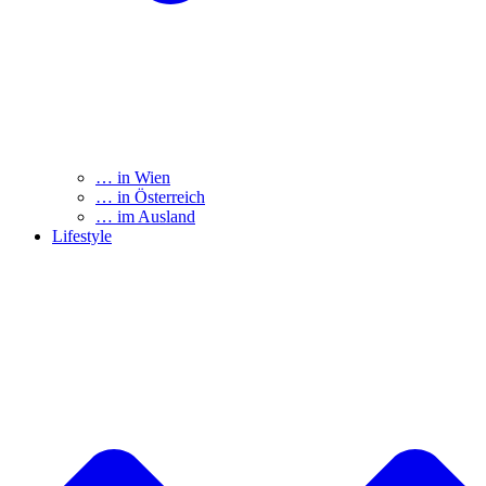
… in Wien
… in Österreich
… im Ausland
Lifestyle