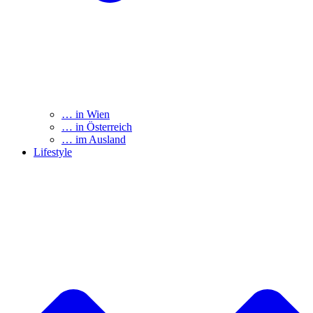
… in Wien
… in Österreich
… im Ausland
Lifestyle