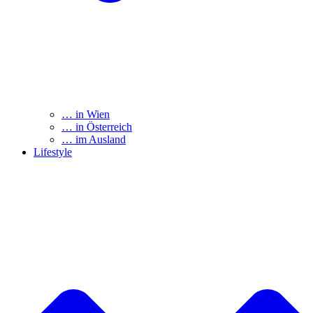
… in Wien
… in Österreich
… im Ausland
Lifestyle