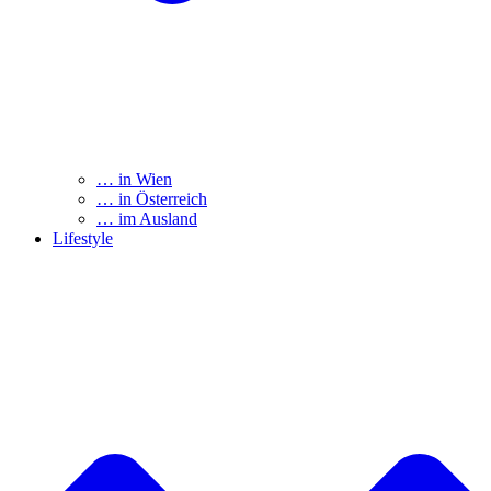
… in Wien
… in Österreich
… im Ausland
Lifestyle