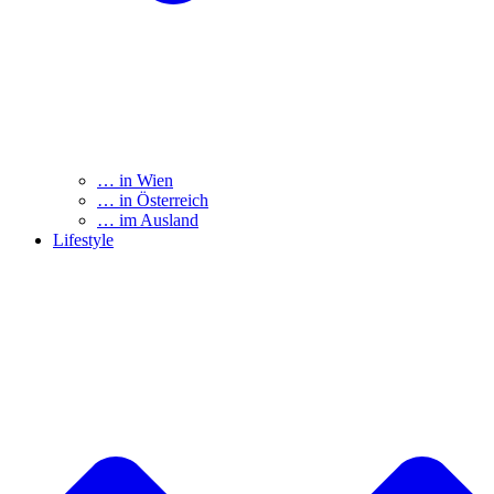
… in Wien
… in Österreich
… im Ausland
Lifestyle