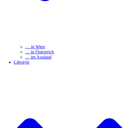
… in Wien
… in Österreich
… im Ausland
Lifestyle