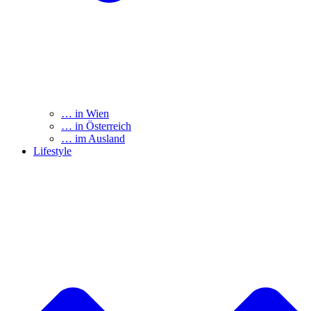
… in Wien
… in Österreich
… im Ausland
Lifestyle