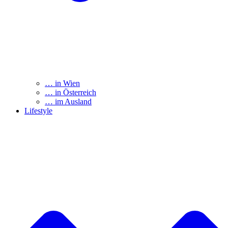
… in Wien
… in Österreich
… im Ausland
Lifestyle