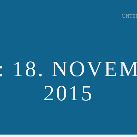
UNTE
:
18. NOVE
2015