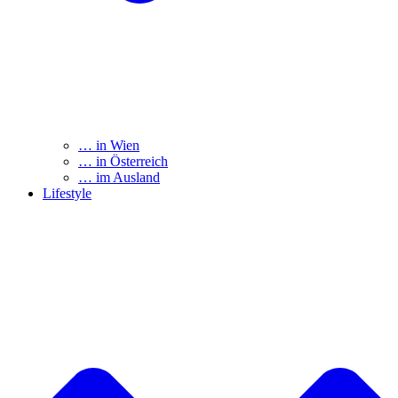
… in Wien
… in Österreich
… im Ausland
Lifestyle