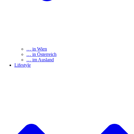
… in Wien
… in Österreich
… im Ausland
Lifestyle