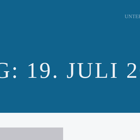
UNTE
G:
19. JULI 