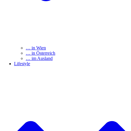
… in Wien
… in Österreich
… im Ausland
Lifestyle