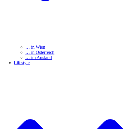
… in Wien
… in Österreich
… im Ausland
Lifestyle