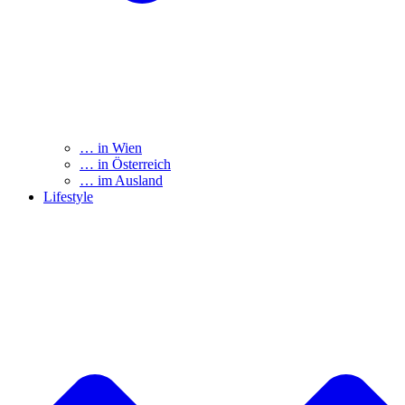
… in Wien
… in Österreich
… im Ausland
Lifestyle