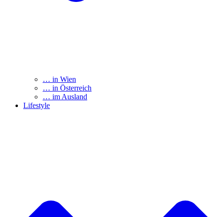
… in Wien
… in Österreich
… im Ausland
Lifestyle