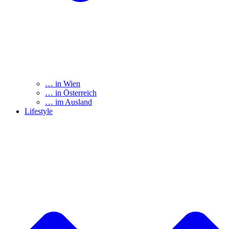
… in Wien
… in Österreich
… im Ausland
Lifestyle