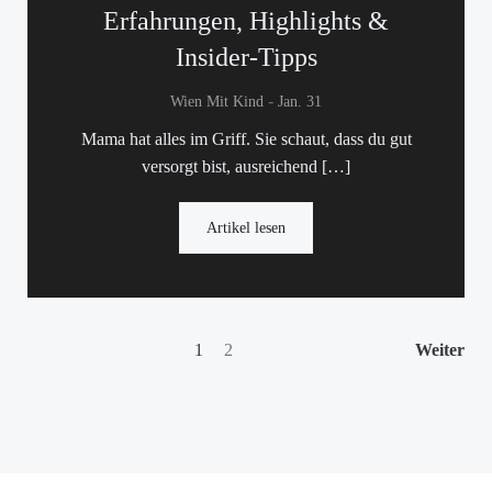
Erfahrungen, Highlights &
Insider-Tipps
-
Wien Mit Kind
Jan. 31
Mama hat alles im Griff. Sie schaut, dass du gut
versorgt bist, ausreichend […]
Artikel lesen
Beitragsnavigation
Beitragsnavigation
Bei
Seite
Seite
1
2
Weiter